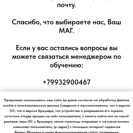
почту.
Спасибо, что выбираете нас, Ваш
МАГ.
Если у вас остались вопросы вы
можете связаться менеджером по
обучению:
+79932900467
Продолжая использовать наш сайт, вы даете согласие на обработку файлов
cookie и пользовательских данных (сведения о местоположении; тип и версия
ОС; тип и версия Браузера; тип устройства и разрешение его экрана;
Telegram
источник откуда пришел на сайт пользователь; с какого сайта или по какой
рекламе; язык ОС и Браузера; какие страницы открывает и на какие кнопки
нажимает пользователь; ip-адрес) с помощью интернет-сервисов
Яндекс.Метрика в целях функционирования сайта, проведения