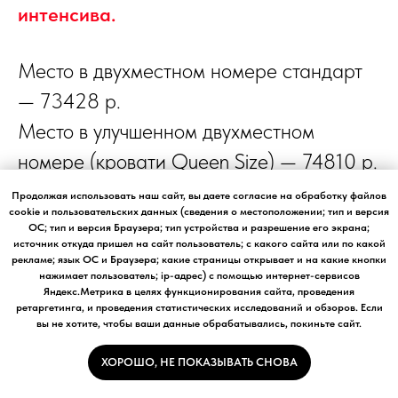
интенсива.
Место в двухместном номере стандарт
— 73428 р.
Место в улучшенном двухместном
номере (кровати Queen Size) — 74810 р.
Размещение в одноместном номере —
Продолжая использовать наш сайт, вы даете согласие на обработку файлов
cookie и пользовательских данных (сведения о местоположении; тип и версия
94516 р.
ОС; тип и версия Браузера; тип устройства и разрешение его экрана;
источник откуда пришел на сайт пользователь; с какого сайта или по какой
рекламе; язык ОС и Браузера; какие страницы открывает и на какие кнопки
нажимает пользователь; ip-адрес) с помощью интернет-сервисов
Яндекс.Метрика в целях функционирования сайта, проведения
2. Методологическая
(образовательная)
ретаргетинга, и проведения статистических исследований и обзоров. Если
вы не хотите, чтобы ваши данные обрабатывались, покиньте сайт.
часть интенсива: 30.000 р.
ХОРОШО, НЕ ПОКАЗЫВАТЬ СНОВА
Оплату необходимо внести двумя